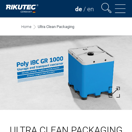
de
/
en
Home
Ultra Clean Packaging
ULTRA CLEAN PACKAGING